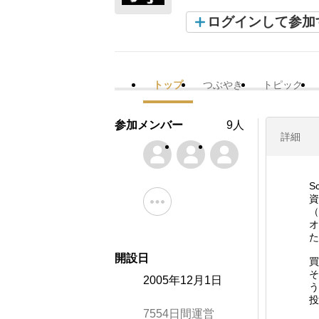
ログインして参加
トップ
つぶやき
トピック
参加メンバー
9人
詳細
S
資
（
オ
た
開設日
買
そ
2005年12月1日
う
投
7554日間運営