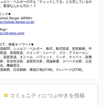
ュルツ・ベルガーの方も『チェックしてる』と公言しているの
、要望なんかも可か！？
リンク■
Schelz Berger JAPAN>
tp://
schelz-
berger.
co.jp/
Blog>
tp://
sb-blog
.com/
以下、検索キーワード■
資顧問、シュルツ・ベルガー、株式、株式投資、割安銘柄、中
投資、長期投資、スイング・トレード、マス・アフルーエン
、資産形成、オニール、バフェット、リンチ、チャート、財務
析、安全性分析、成長性分析、理論株価、スペース分析、公定
合、機械受注、
奨銘柄、注目銘柄、構造計画(4748)、テレパーク(3738)、
コミュニティにつぶやきを投稿