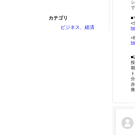
シ
で
カテゴリ
■
<
ビジネス、経済
ht
<
ht
■
投
期
ト
分
歩
推