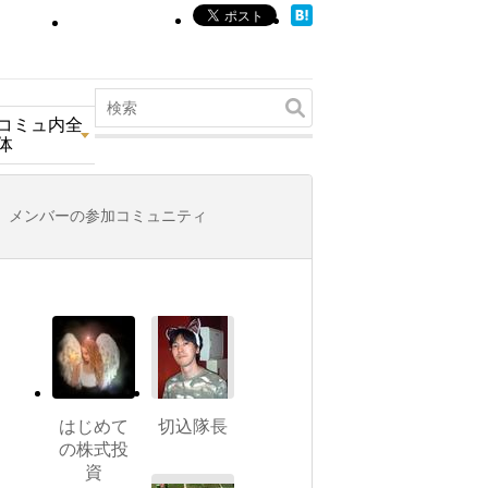
コミュ内全
体
メンバーの参加コミュニティ
はじめて
切込隊長
の株式投
資