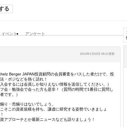
する
イベント
アンケート
2014年1月20日 08:21更新
chelz Berger JAPAN投資顧問の会員審査をパスした者だけで、投
法・ポジなどを熱く語れ！
入会するには会員しか知りえない情報を送信してください。）
フ会・勉強会で会った方も是非！（質問の時間で1番目に質問し
者です。）
煽り・売煽りはないでしょう。
こそこの資産規模を持ち、謙虚に研究する姿勢でいきましょ
！
資アプローチとか最新ニュースなども語りましょう！