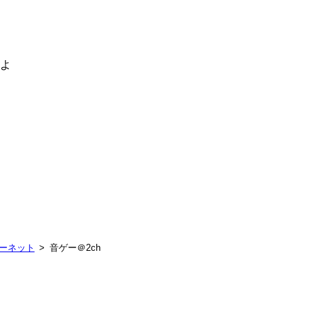
るよ
ターネット
音ゲー＠2ch