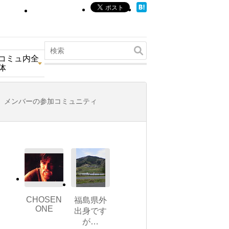
コミュ内全
体
メンバーの参加コミュニティ
CHOSEN
福島県外
ONE
出身です
が…