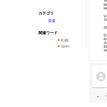
Y
N
H
カテゴリ
V
T
音楽
2
関連ワード
D
K
札幌
J
open
9
Y