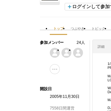
ログインして参加
トップ
つぶやき
トピック
参加メンバー
24人
詳細
1/
P
M
L
W/
開設日
D
2005年11月30日
M
D
7558日間運営