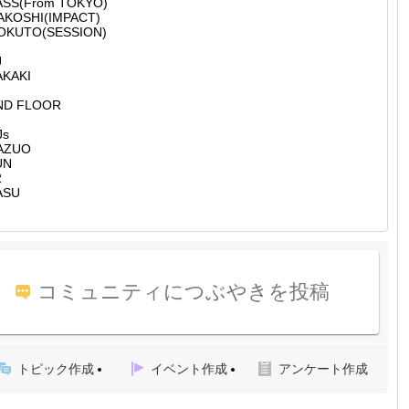
ASS(From TOKYO)
AKOSHI(IMPACT)
OKUTO(SESSION)
J
AKAKI
ND FLOOR
Js
AZUO
UN
2
ASU
コミュニティにつぶやきを投稿
トピック作成
イベント作成
アンケート作成