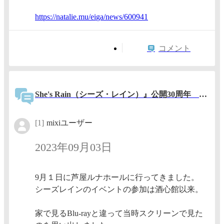
https:/
/natali
e.mu/ei
ga/news
/600941
コメント
She's Rain（シーズ・レイン）』公開30周年 上映会
[1]
mixiユーザー
2023年09月03日
9月１日に芦屋ルナホールに行ってきました。
シーズレインのイベントの参加は酒心館以来。
家で見るBlu-rayと違って当時スクリーンで見た