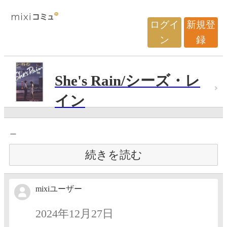
ログイ
新規登
ン
録
She's Rain/シーズ・レ
イン
＿
続きを読む
mixiユーザー
2024年12月27日