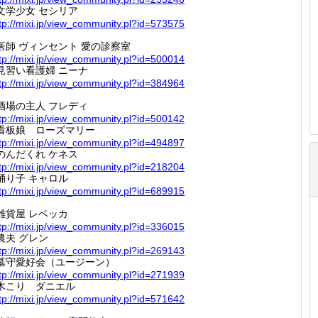
文学少女 セシリア
tp://
mixi.jp
/view_c
ommunit
y.pl?id
=573575
医師 ヴィンセント 愛の診察室
tp://
mixi.jp
/view_c
ommunit
y.pl?id
=500014
見習い看護婦 ニーナ
tp://
mixi.jp
/view_c
ommunit
y.pl?id
=384964
酒場の主人 フレディ
tp://
mixi.jp
/view_c
ommunit
y.pl?id
=500142
看板娘 ローズマリー
tp://
mixi.jp
/view_c
ommunit
y.pl?id
=494897
のんだくれ ケネス
tp://
mixi.jp
/view_c
ommunit
y.pl?id
=218204
踊り子 キャロル
tp://
mixi.jp
/view_c
ommunit
y.pl?id
=689915
雑貨屋 レベッカ
tp://
mixi.jp
/view_c
ommunit
y.pl?id
=336015
農夫 グレン
tp://
mixi.jp
/view_c
ommunit
y.pl?id
=269143
墓守愛好会（ユージーン）
tp://
mixi.jp
/view_c
ommunit
y.pl?id
=271939
木こり ダニエル
tp://
mixi.jp
/view_c
ommunit
y.pl?id
=571642