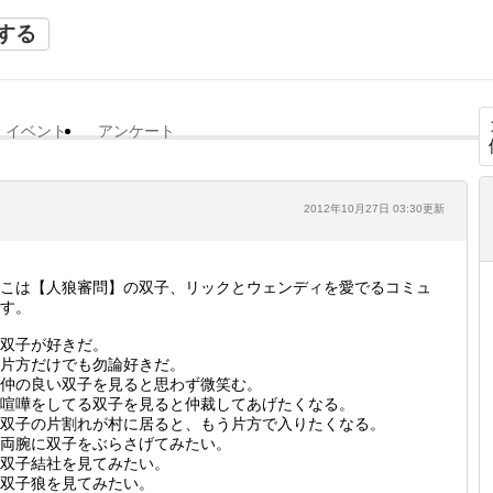
する
イベント
アンケート
2012年10月27日 03:30更新
こは【人狼審問】の双子、リックとウェンディを愛でるコミュ
す。
双子が好きだ。
片方だけでも勿論好きだ。
仲の良い双子を見ると思わず微笑む。
喧嘩をしてる双子を見ると仲裁してあげたくなる。
双子の片割れが村に居ると、もう片方で入りたくなる。
両腕に双子をぶらさげてみたい。
双子結社を見てみたい。
双子狼を見てみたい。