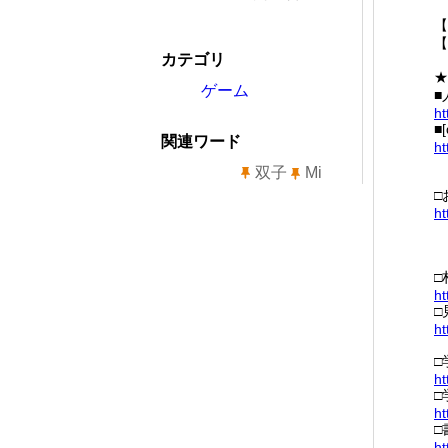
【
【
カテゴリ
★
ゲーム
■
ht
■
関連ワード
ht
双子
Mi
□
ht
□
ht
□
ht
□
ht
□
ht
□
ht