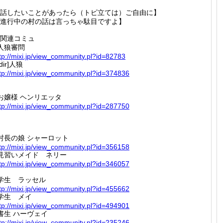
話したいことがあったら（トピ立ては）ご自由に】
進行中の村の話は言っちゃ駄目ですよ】
関連コミュ
人狼審問
tp://
mixi.jp
/view_c
ommunit
y.pl?id
=82783
[dir]人狼
tp://
mixi.jp
/view_c
ommunit
y.pl?id
=374836
お嬢様 ヘンリエッタ
tp://
mixi.jp
/view_c
ommunit
y.pl?id
=287750
村長の娘 シャーロット
tp://
mixi.jp
/view_c
ommunit
y.pl?id
=356158
見習いメイド ネリー
tp://
mixi.jp
/view_c
ommunit
y.pl?id
=346057
学生 ラッセル
tp://
mixi.jp
/view_c
ommunit
y.pl?id
=455662
学生 メイ
tp://
mixi.jp
/view_c
ommunit
y.pl?id
=494901
書生 ハーヴェイ
tp://
mixi.jp
/view_c
ommunit
y.pl?id
=235246