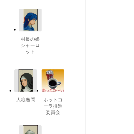
村長の娘
シャーロ
ット
人狼審問
ホットコ
ーラ推進
委員会