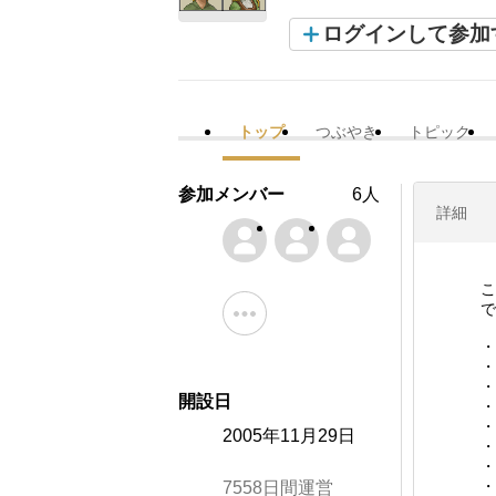
ログインして参加
トップ
つぶやき
トピック
参加メンバー
6人
詳細
こ
で
・
・
・
開設日
・
・
2005年11月29日
・
・
・
7558日間運営