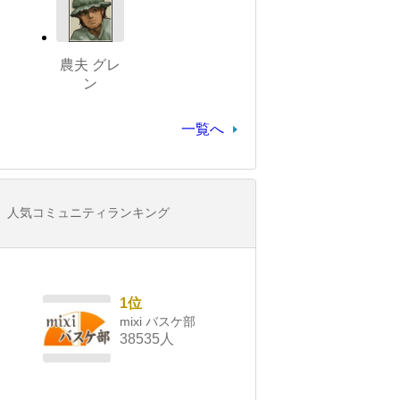
農夫 グレ
ン
一覧へ
人気コミュニティランキング
1位
mixi バスケ部
38535人