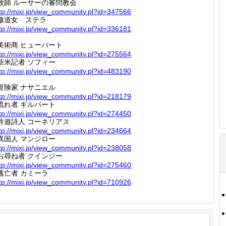
牧師 ルーサーの審問教会
tp://
mixi.jp
/view_c
ommunit
y.pl?id
=347566
修道女 ステラ
tp://
mixi.jp
/view_c
ommunit
y.pl?id
=336181
美術商 ヒューバート
tp://
mixi.jp
/view_c
ommunit
y.pl?id
=275564
新米記者 ソフィー
tp://
mixi.jp
/view_c
ommunit
y.pl?id
=483190
冒険家 ナサニエル
tp://
mixi.jp
/view_c
ommunit
y.pl?id
=218179
流れ者 ギルバート
tp://
mixi.jp
/view_c
ommunit
y.pl?id
=274450
吟遊詩人 コーネリアス
tp://
mixi.jp
/view_c
ommunit
y.pl?id
=234664
異国人 マンジロー
tp://
mixi.jp
/view_c
ommunit
y.pl?id
=238058
お尋ね者 クインジー
tp://
mixi.jp
/view_c
ommunit
y.pl?id
=275460
逃亡者 カミーラ
tp://
mixi.jp
/view_c
ommunit
y.pl?id
=710926