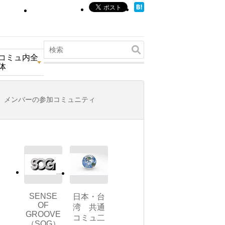
コミュ内全
体
メンバーの参加コミュニティ
SENSE
日本・台
OF
湾 共通
GROOVE
コミュ二
（SOG）