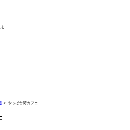
るよ
酒
やっぱ台湾カフェ
フェ