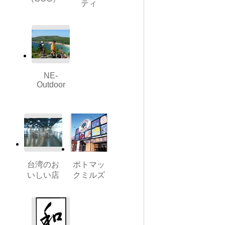
ティ
NE-
Outdoor
台湾のお
ポトマッ
いしい店
クミルズ