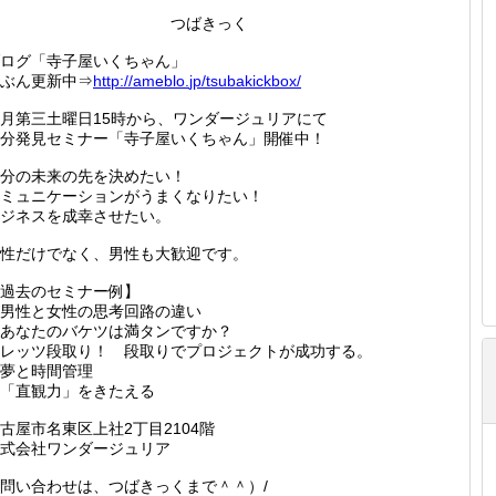
つばきっく
ログ「寺子屋いくちゃん」
ぶん更新中⇒
http://
ameblo.
jp/tsub
akickbo
x/
月第三土曜日15時から、ワンダージュリアにて
分発見セミナー「寺子屋いくちゃん」開催中！
分の未来の先を決めたい！
ミュニケーションがうまくなりたい！
ジネスを成幸させたい。
性だけでなく、男性も大歓迎です。
過去のセミナー例】
男性と女性の思考回路の違い
あなたのバケツは満タンですか？
レッツ段取り！ 段取りでプロジェクトが成功する。
夢と時間管理
「直観力」をきたえる
古屋市名東区上社2丁目2104階
式会社ワンダージュリア
問い合わせは、つばきっくまで＾＾）/