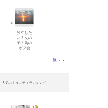
独立した
い！女の
子の為の
オフ会
一覧へ
人気コミュニティランキング
1位