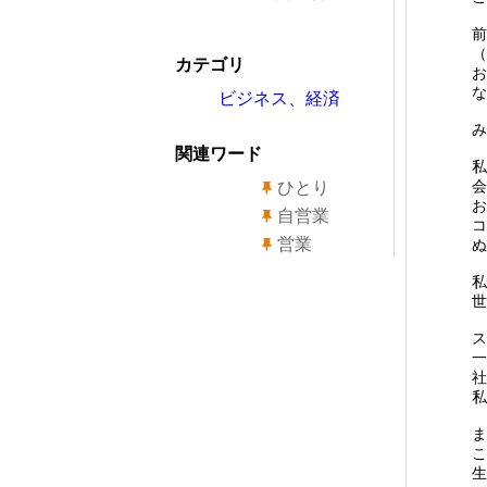
前
（
カテゴリ
お
な
ビジネス、経済
み
関連ワード
私
会
ひとり
お
自営業
コ
営業
ぬ
私
世
ス
一
社
私
ま
こ
生