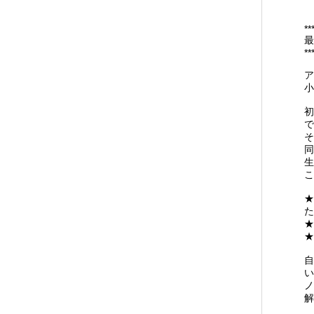
**
最
**
ア
小
初
で
そ
同
生
こ
★
た
★
★
自
い
ノ
解