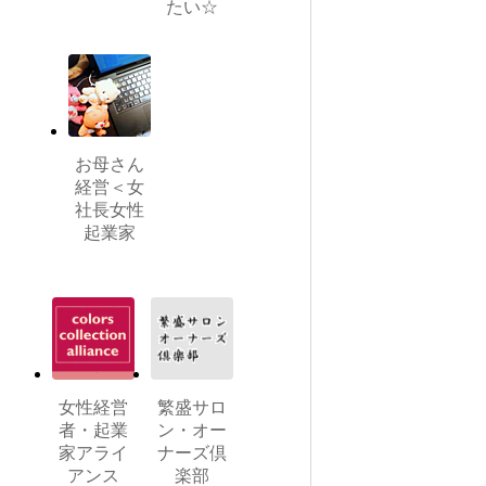
たい☆
お母さん
経営＜女
社長女性
起業家
女性経営
繁盛サロ
者・起業
ン・オー
家アライ
ナーズ倶
アンス
楽部