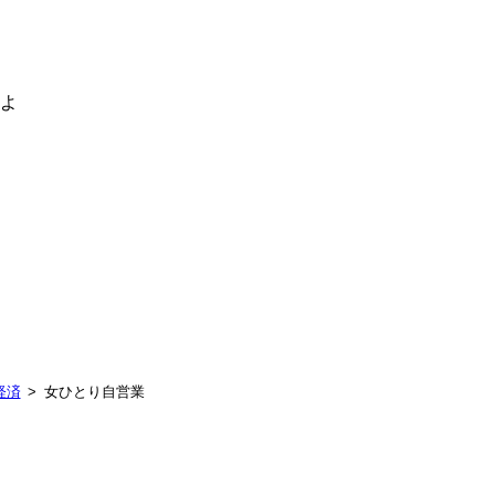
るよ
経済
女ひとり自営業