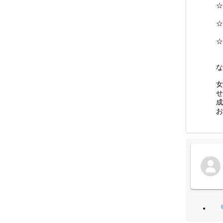
☆
☆
☆
な
女
せ
成
お