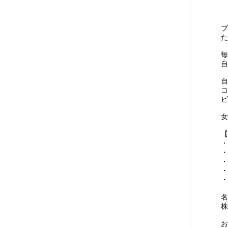
ブ
た
毎
自
自
コ
ビ
女
【
・
・
・
・
・
名
株
お