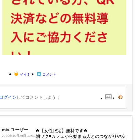
イイネ！
コメント
ログイン
してコメントしよう！
mixiユーザー
☘【女性限定】無料です☘
朝ワク♥カフェから始まる人とのつながりや友
2020年10月26日 11:30