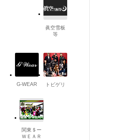
眞空雪板
等
G-WEAR
トビゲリ
関東＄ー
ＷＥＡＲ