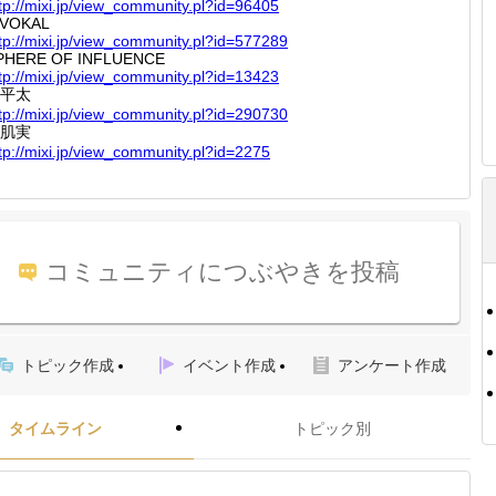
tp://
mixi.jp
/view_c
ommunit
y.pl?id
=96405
-VOKAL
tp://
mixi.jp
/view_c
ommunit
y.pl?id
=577289
PHERE OF INFLUENCE
tp://
mixi.jp
/view_c
ommunit
y.pl?id
=13423
平太
tp://
mixi.jp
/view_c
ommunit
y.pl?id
=290730
肌実
tp://
mixi.jp
/view_c
ommunit
y.pl?id
=2275
コミュニティにつぶやきを投稿
トピック作成
イベント作成
アンケート作成
タイムライン
トピック別