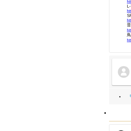
ht
L
ht
S
ht
晋
ht
鳥
ht