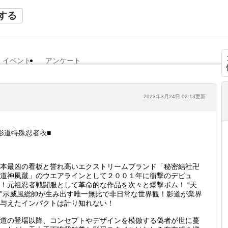
する
イベント
アンケート
2023年3月24日 02:13更新
影道特殊忍者衣■
本最凶の看板と誉れ高いエクストリームブランド「秘密結社卍
道神風蹴」のウエアラインとして２００１年に衝撃のデビュ
！元祖忍者戦闘服として革命的な作品を次々と爆撃ボム！ “天
”示威風総帥が生み出す唯一無比で非日常な世界観！影道が業界
与えたインパクトは計り知れない！
道の登場以降、コンセプトやデザインを模倣する偽者が世に蔓