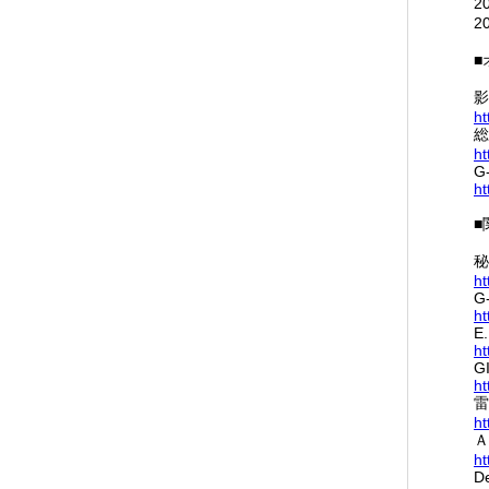
2
2
■
影
ht
総
ht
G
ht
■
秘
ht
G
ht
E.
ht
G
ht
雷
ht
Ａ
ht
D