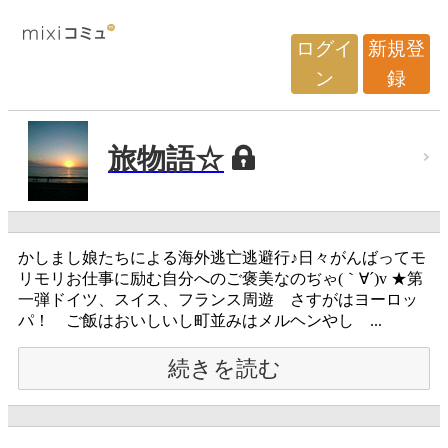
ログイ
新規登
ン
録
旅物語☆
かしまし娘たちによる海外逃亡逃避行♪日々がんばってモ
リモリお仕事に励む自分へのご褒美なのぢゃ(｀∀´)v ★第
一弾ドイツ、スイス、フランス周遊 さすがはヨーロッ
パ！ ご飯はおいしいし町並みはメルヘンやし ...
続きを読む