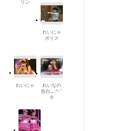
リン
れいにゃ
ポリス
れいにゃ
れいなの
告白.｡.:*･ﾟ
☆