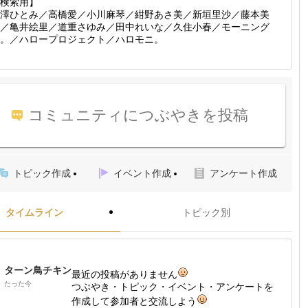
検索用】
澤ひとみ／高橋愛／小川麻琴／紺野あさ美／新垣里沙／藤本美
／亀井絵里／道重さゆみ／田中れいな／久住小春／モーニング
。／ハロープロジェクト／ハロモニ。
コミュニティにつぶやきを投稿
トピック作成
イベント作成
アンケート作成
タイムライン
トピック別
ターン鳥チキン
最近の投稿がありません
たった今
つぶやき・トピック・イベント・アンケートを
作成して参加者と交流しよう