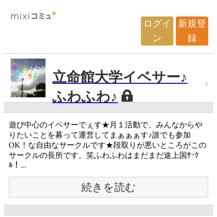
ログイ
新規登
ン
録
立命館大学イベサー♪
ふわふわ♪
遊び中心のイベサーでぇす★月１活動で、みんなからや
りたいことを募って運営してまぁぁぁす♪誰でも参加
OK！な自由なサークルです★段取りが悪いところがこの
サークルの長所です。笑ふわふわはまだまだ途上国ｻｰｸ
ﾙ！...
続きを読む