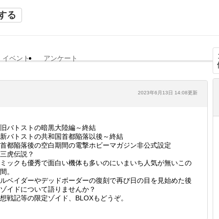
する
イベント
アンケート
2023年6月13日 14:08更新
旧バトストの暗黒大陸編～終結
新バトストの共和国首都陥落以後～終結
首都陥落後の空白期間の電撃ホビーマガジン非公式設定
三虎伝説？
ミックも優秀で面白い機体も多いのにいまいち人気が無いこの
間。
ルベイダーやデッドボーダーの復刻で再び日の目を見始めた後
ゾイドについて語りませんか？
想戦記等の限定ゾイド、BLOXもどうぞ。