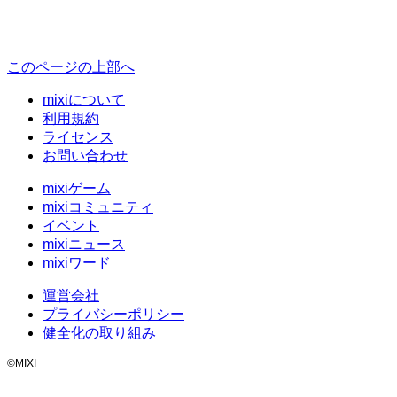
このページの上部へ
mixiについて
利用規約
ライセンス
お問い合わせ
mixiゲーム
mixiコミュニティ
イベント
mixiニュース
mixiワード
運営会社
プライバシーポリシー
健全化の取り組み
©MIXI