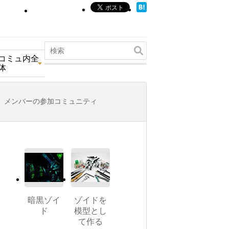
コミュ内全
体
メンバーの参加コミュニティ
暗黒ゾイ
ゾイドを
ド
模型とし
て作る