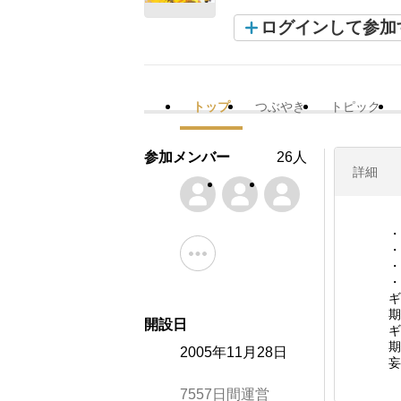
ログインして参加
トップ
つぶやき
トピック
参加メンバー
26人
詳細
・
・
・
・
ギ
期
開設日
ギ
期
2005年11月28日
妄
7557日間運営