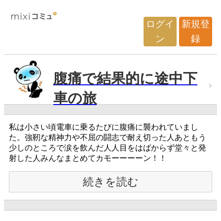
ログイ
新規登
ン
録
腹痛で結果的に途中下
車の旅
私は小さい頃電車に乗るたびに腹痛に襲われていまし
た。強靭な精神力や不屈の闘志で耐え切った人あともう
少しのところで涙を飲んだ人人目をはばからず堂々と発
射した人みんなまとめてカモーーーーン！！
続きを読む