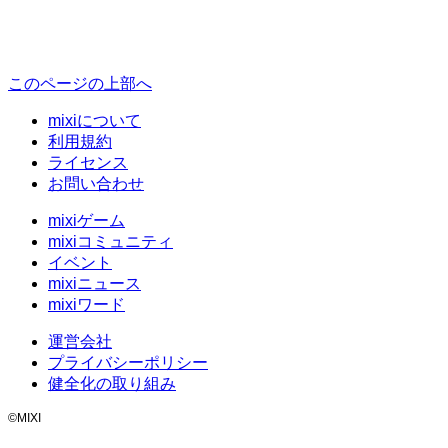
このページの上部へ
mixiについて
利用規約
ライセンス
お問い合わせ
mixiゲーム
mixiコミュニティ
イベント
mixiニュース
mixiワード
運営会社
プライバシーポリシー
健全化の取り組み
©MIXI