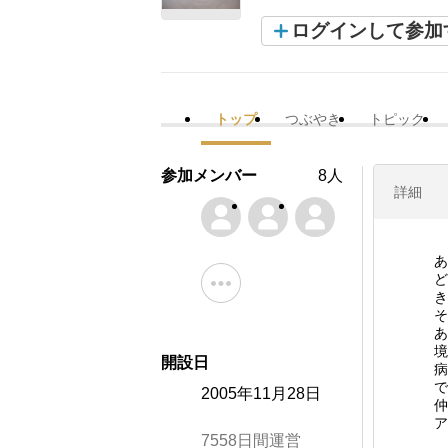
ログインして参加
トップ
つぶやき
トピック
参加メンバー
8人
詳細
あ
ど
き
そ
あ
境
開設日
病
で
2005年11月28日
仲
ア
7558日間運営