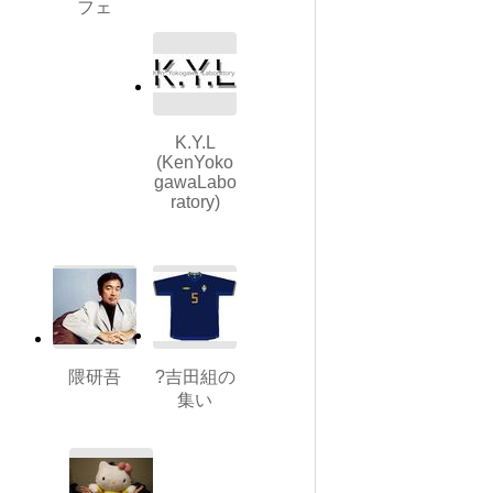
フェ
K.Y.L
(KenYoko
gawaLabo
ratory)
隈研吾
?吉田組の
集い