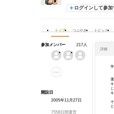
ログインして参加
トップ
つぶやき
トピック
参加メンバー
217人
詳細
学
運
キ
じ
開設日
キ
2005年11月27日
そ
と
7558日間運営