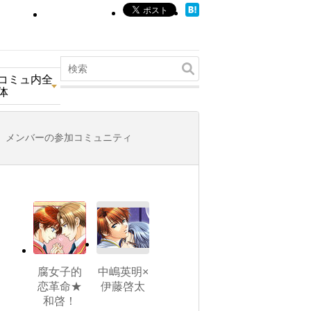
コミュ内全
体
メンバーの参加コミュニティ
腐女子的
中嶋英明×
恋革命★
伊藤啓太
和啓！