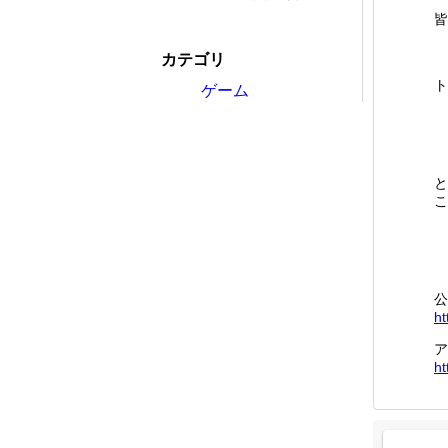
皆
カテゴリ
ト
ゲーム
と
こ
公
ht
ア
ht