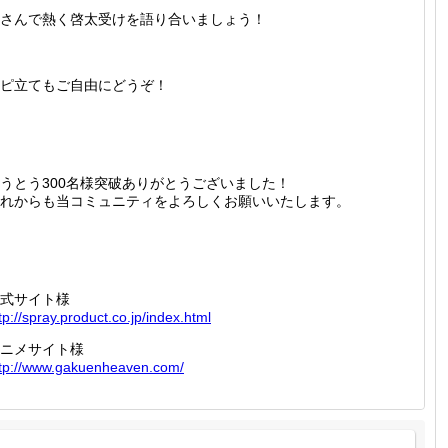
さんで熱く啓太受けを語り合いましょう！
ピ立てもご自由にどうぞ！
うとう300名様突破ありがとうございました！
れからも当コミュニティをよろしくお願いいたします。
式サイト様
tp://
spray.p
roduct.
co.jp/i
ndex.ht
ml
ニメサイト様
tp://
www.gak
uenheav
en.com/