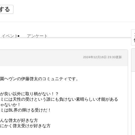
する
イベント
アンケート
2024年12月16日 23:33更新
園ヘヴンの伊藤啓太のコミュニティです。
が良い以外に取り柄がない！？
ミには天性の受けという誰にも負けない素晴らしい才能がある
ゃないか！
ミはBL界の輝ける受けだ！
んな啓太が好きな方
にかく啓太受けが好きな方