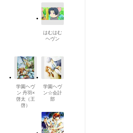
はむはむ
ヘヴン
学園ヘヴ
学園ヘヴ
ン 丹羽×
ン☆会計
啓太（王
部
啓）