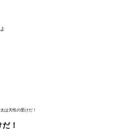
るよ
啓太は天性の受けだ！
けだ！