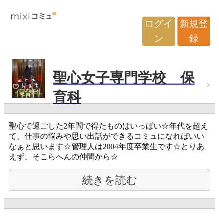
ログイ
新規登
ン
録
聖心女子専門学校 保
育科
聖心で過ごした2年間で得たものはいっぱい☆年代を超え
て、仕事の悩みや思い出話ができるコミュになればいい
なぁと思います☆管理人は2004年度卒業生です☆とりあ
えず、そこらへんの仲間から☆
続きを読む