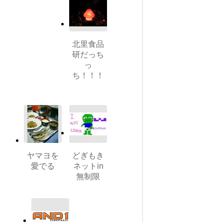
北里食品
研だっち
っ
ち！！！
ヤマヨを
どぎもき
愛でる
ネットin
無制限