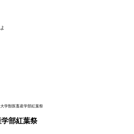
るよ
里大学獣医畜産学部紅葉祭
産学部紅葉祭