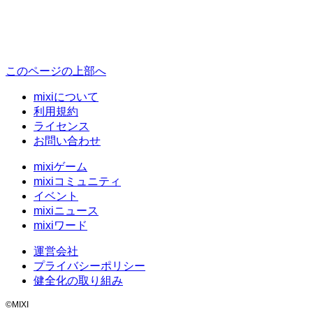
このページの上部へ
mixiについて
利用規約
ライセンス
お問い合わせ
mixiゲーム
mixiコミュニティ
イベント
mixiニュース
mixiワード
運営会社
プライバシーポリシー
健全化の取り組み
©MIXI