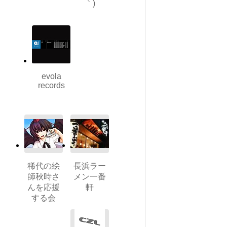
｀)
evola
records
稀代の絵
長浜ラー
師秋時さ
メン一番
んを応援
軒
する会