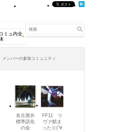
コミュ内全
体
メンバーの参加コミュニティ
名古屋弁
FF11 リ
標準語化
ヴァ鯖ま
の会
ったり(´∀