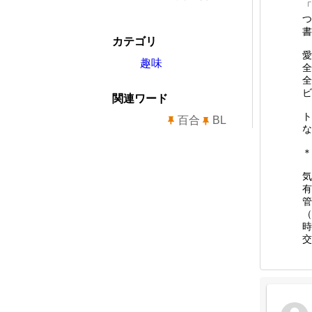
「
つ
書
カテゴリ
愛
趣味
全
全
ビ
関連ワード
ト
百合
BL
な
＊
気
有
管
（
時
交