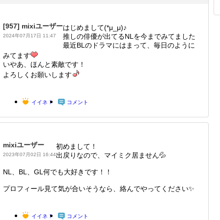
[957]
mixiユーザー
はじめまして(*μ_μ)♪
推しの俳優が出てるNLを今までみてました
2024年07月17日 11:47
最近BLのドラマにはまって、毎日のように
みてます
いやあ、ほんと素敵です！
よろしくお願いします
イイネ！
コメント
mixiユーザー
初めまして！
出戻りなので、マイミク居ません💦
2023年07月02日 16:44
NL、BL、GL何でも大好きです！！
プロフィール見て気が合いそうなら、絡んでやってください✨
イイネ！
コメント