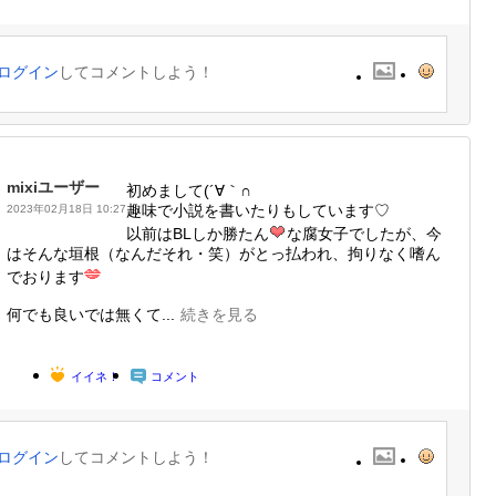
ログイン
してコメントしよう！
mixiユーザー
初めまして(´∀｀∩
趣味で小説を書いたりもしています♡
2023年02月18日 10:27
以前はBLしか勝たん
な腐女子でしたが、今
はそんな垣根（なんだそれ・笑）がとっ払われ、拘りなく嗜ん
でおります
何でも良いでは無くて...
続きを見る
イイネ！
コメント
ログイン
してコメントしよう！