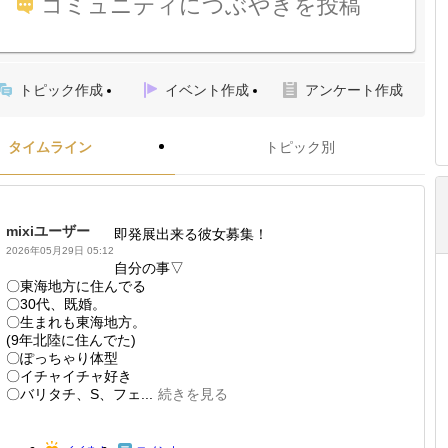
コミュニティにつぶやきを投稿
トピック作成
イベント作成
アンケート作成
タイムライン
トピック別
mixiユーザー
即発展出来る彼女募集！
2026年05月29日 05:12
自分の事▽
〇東海地方に住んでる
〇30代、既婚。
〇生まれも東海地方。
(9年北陸に住んでた)
〇ぽっちゃり体型
〇イチャイチャ好き
〇バリタチ、S、フェ...
続きを見る