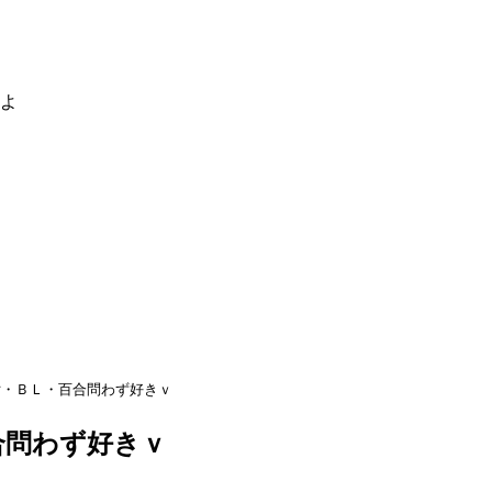
るよ
女・ＢＬ・百合問わず好きｖ
合問わず好きｖ