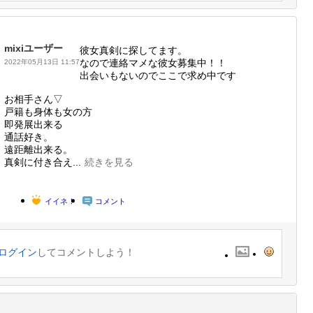
mixiユーザー
彼女真剣に探してます。
なので連絡マメな彼女募集中！！
2022年05月13日 11:57
出会いもないのでここで求め中です
お相手さん▽
戸籍も身体も女の方
即発展出来る
通話好き。
遠距離出来る。
真剣に付き合え...
続きを見る
イイネ！
コメント
ログイン
してコメントしよう！