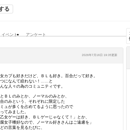
する
イベント
アンケート
2026年7月16日 19:35更新
女カプも好きだけど、ＢＬも好き。百合だって好き。
つになんて絞れない！……と
んな人々の為のコミュニティです。
とＢＬのみとか、ノーマルのみとか、
合のみという、それぞれに限定した
ミュが多くを占めてるように思ったので
ってみました。
乙女ゲーは好き、ＢＬゲーじゃなくて！」とか、
腐女子嗜好なので、ノーマル好きさんはご遠慮を」
どの言葉を見るたびに、