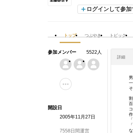
ログインして参加
トップ
つぶやき
トピック
参加メンバー
5522人
詳細
男
一
そ
割
百
開設日
コ
作
2005年11月27日
「
「
な
7558日間運営