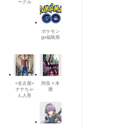
ークル
ポケモン
go福島県
<名古屋>
阿良々木
ナナちゃ
暦
ん人形