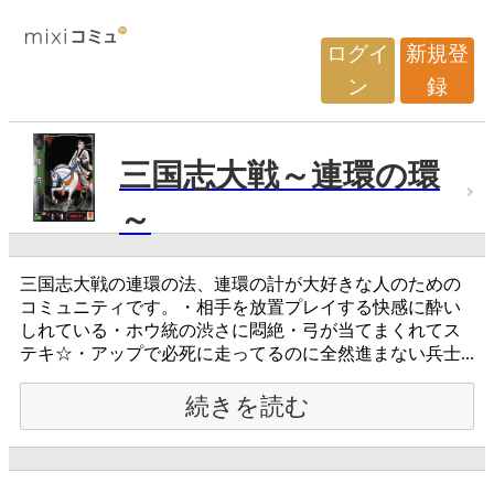
ログイ
新規登
ン
録
三国志大戦～連環の環
～
三国志大戦の連環の法、連環の計が大好きな人のための
コミュニティです。・相手を放置プレイする快感に酔い
しれている・ホウ統の渋さに悶絶・弓が当てまくれてス
テキ☆・アップで必死に走ってるのに全然進まない兵士...
続きを読む