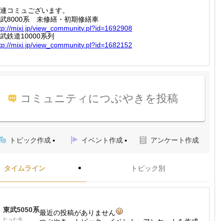
連コミュございます。
武8000系 未修繕・初期修繕車
tp://
mixi.jp
/view_c
ommunit
y.pl?id
=169290
8
武鉄道10000系列
tp://
mixi.jp
/view_c
ommunit
y.pl?id
=168215
2
コミュニティにつぶやきを投稿
トピック作成
イベント作成
アンケート作成
タイムライン
トピック別
東武5050系
最近の投稿がありません
たった今