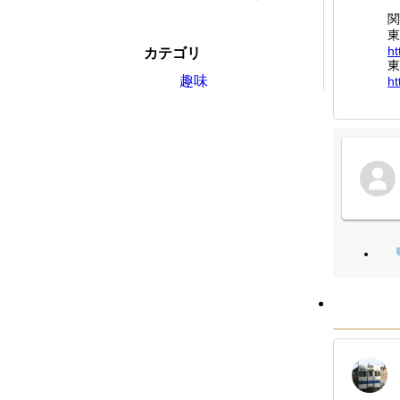
関
東
ht
カテゴリ
東
趣味
ht