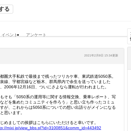
する
イベント
アンケート
2021年2月9日 15:34更新
都圏大手私鉄で最後まで残ったツリカケ車、東武鉄道5050系。
泉線、宇都宮線など栃木、群馬県内で余生を送っていました
、2006年12月16日、ついにさよなら運転が行われました。
もそも「5050系の運用等に関する情報交換、乗車レポート、写
などを集めたコミュニティを作ろう」と思い立ち作ったコミュ
すが、これからは5050系についての想い出語りがメインになる
と思います。
じめましての挨拶はこちらにいただけると幸いです。
tp://
mixi.jp
/view_b
bs.pl?i
d=31008
51&comm
_id=443
492