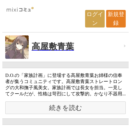
ログイ
新規登
ン
録
高屋敷青葉
D.O.の「家族計画」に登場する高屋敷青葉お姉様の信奉
者が集うコミュニティです。高屋敷青葉ストレートロン
グの大和撫子風美女。家族計画では長女を担当。一見し
てクールだが、性格は苛烈にして攻撃的。かなり不器用...
続きを読む