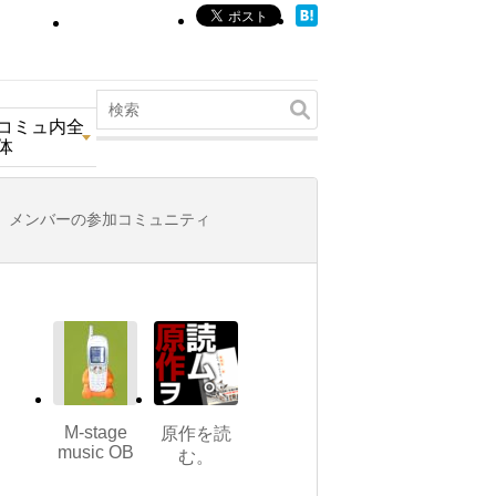
コミュ内全
体
メンバーの参加コミュニティ
M-stage
原作を読
music OB
む。