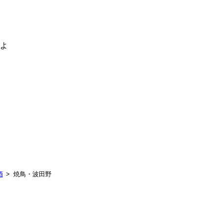
るよ
酒
焼鳥・波田野