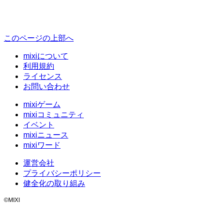
このページの上部へ
mixiについて
利用規約
ライセンス
お問い合わせ
mixiゲーム
mixiコミュニティ
イベント
mixiニュース
mixiワード
運営会社
プライバシーポリシー
健全化の取り組み
©MIXI