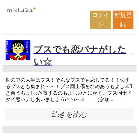
ログイ
新規登
ン
録
ブスでも恋バナがした
い☆
世の中の大半はブス！そんなブスでも恋してる！！恋す
るブスども集まれ～～！ブス同士傷をなめあうもよし♪叩
き合うもよし♪放置するのもよし♪♪とにかく、ブス同士イ
タイ恋バナしあいましょう(^-^)～☆ （参加...
続きを読む