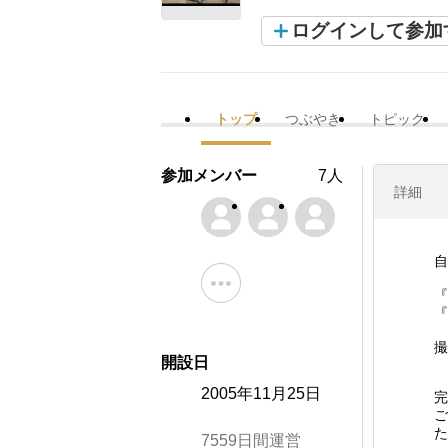
ログインして参加
トップ
つぶやき
トピック
参加メンバー
7人
詳細
自
『
『
撮
開設日
2005年11月25日
完
ご
た
7559日間運営