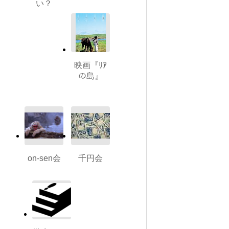
い？
映画『ﾘｱ
の島』
on-sen会
千円会