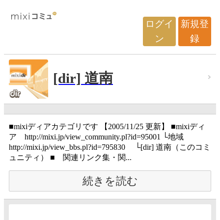
ログイ
新規登
ン
録
[dir] 道南
■mixiディアカテゴリです 【2005/11/25 更新】 ■mixiディ
ア http://mixi.jp/view_community.pl?id=95001 └地域
http://mixi.jp/view_bbs.pl?id=795830 └[dir] 道南（このコミ
ュニティ） ■ 関連リンク集・関...
続きを読む