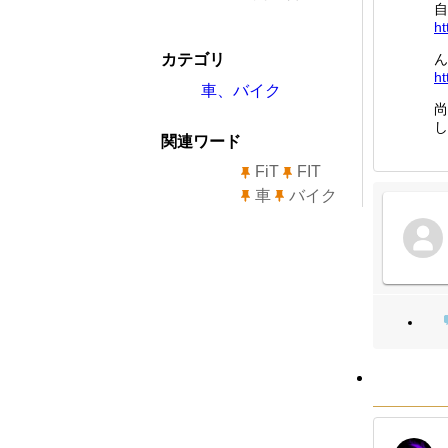
自
ht
カテゴリ
ん
ht
車、バイク
尚
し
関連ワード
FiT
FIT
車
バイク