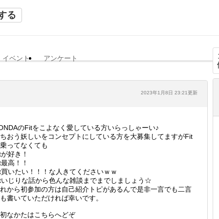
する
イベント
アンケート
2023年1月8日 23:21更新
ONDAのFitをこよなく愛している方いらっしゃーい♪
ちおう妖しいをコンセプトにしている方を大募集してますがFit
乗ってなくても
itが好き！
it最高！！
it買いたい！！！な人きてくださいｗｗ
itいじりな話から色んな雑談までまでしましょう☆
れから初参加の方は自己紹介トピがあるんで是非一言でも二言
も書いていただければ幸いです。
初なかたはこちらへどぞ