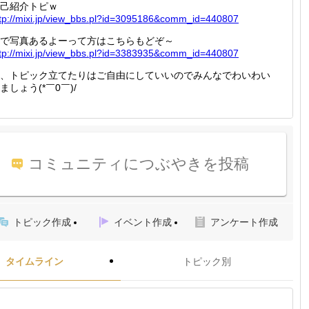
己紹介トピｗ
tp://
mixi.jp
/view_b
bs.pl?i
d=30951
86&comm
_id=440
807
で写真あるよーって方はこちらもどぞ～
tp://
mixi.jp
/view_b
bs.pl?i
d=33839
35&comm
_id=440
807
、トピック立てたりはご自由にしていいのでみんなでわいわい
ましょう(*￣0￣)/
コミュニティにつぶやきを投稿
トピック作成
イベント作成
アンケート作成
タイムライン
トピック別