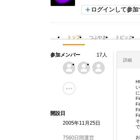
ログインして参加
トップ
つぶやき
トピック
参加メンバー
17人
詳細
H
い
に
F
F
F
開設日
F
そ
2005年11月25日
で
お
7560日間運営