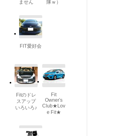
ません
隊ｗ）
FIT愛好会
Fit
Fitのドレ
Owner's
スアップ
Club★Lov
いろいろ♪
e Fit★