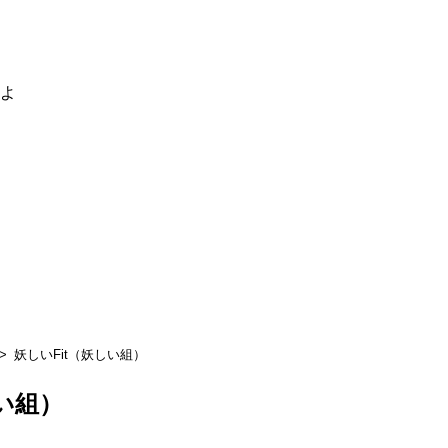
るよ
妖しいFit（妖しい組）
しい組）