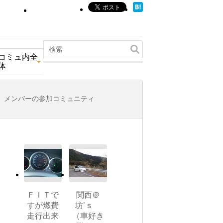
コミュ内全
体
メンバーの参加コミュニティ
ＦＩＴで
関西＠
すが燃費
坊’ｓ
走行出来
（車好き