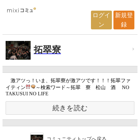
ログイ
新規登
ン
録
拓翠寮
激アツっ！いま、拓翠寮が激アツです！！！拓翠ファ
イティン
～検索ワード～拓翠 寮 松山 酒 NO
TAKUSUI NO LIFE
続きを読む
コミュニティトップへ戻る