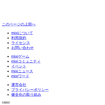
このページの上部へ
mixiについて
利用規約
ライセンス
お問い合わせ
mixiゲーム
mixiコミュニティ
イベント
mixiニュース
mixiワード
運営会社
プライバシーポリシー
健全化の取り組み
©MIXI