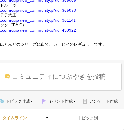
tp://
mixi.jp
/view_c
ommunit
y.pl?id
=365065
ドルドゥ
tp://
mixi.jp
/view_c
ommunit
y.pl?id
=365073
デデ大王
tp://
mixi.jp
/view_c
ommunit
y.pl?id
=361141
ック（T.A.C）
tp://
mixi.jp
/view_c
ommunit
y.pl?id
=439922
ほとんどのシリーズに出て、カービィのレギュラーです。
コミュニティにつぶやきを投稿
トピック作成
イベント作成
アンケート作成
タイムライン
トピック別