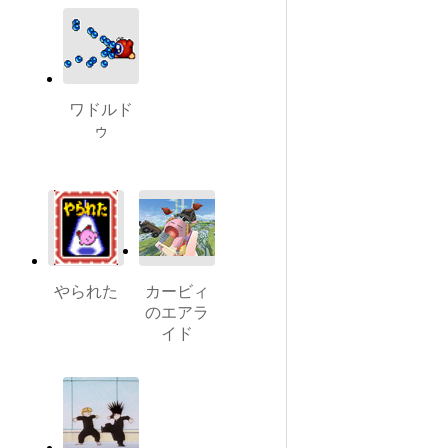
ワドルド
ゥ
やられた
カービィ
のエアラ
イド