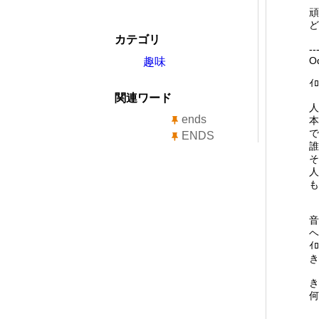
頑
ど
カテゴリ
--
O
趣味
ｲ
関連ワード
人
ends
本
で
ENDS
誰
そ
人
も
音
ヘ
ｲ
き
き
何