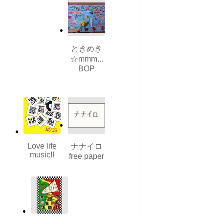
ときめき
☆mmm...
BOP
Love life
ナナイロ
music!!
free paper