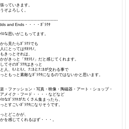
張っていきます。
うぞよろしく。
-----------------------------------------
dds and Ends・・・・ｶﾞﾗｸﾀ
ﾛｲﾛな思いがこもってます。
から見たらｶﾞﾗｸﾗでも
人にとってはﾀｶﾗﾓﾉ。
もきっとそれは、
かがきっと「ﾀｶﾗﾓﾉ」だと感じてくれます。
してそのｶﾞﾗｸﾀはきっと
と人、ﾓﾉとﾓﾉ、ﾅﾆｶとﾅﾆｶが交わる事で
っともっと素敵なｶﾞﾗｸﾀになるのではないかと思います。
楽・ファッション・写真・映像・陶磁器・アート・ショップ・
アメイク・フード・・・・などなど
ﾛｲﾛなｶﾞﾗｸﾀがたくさん集まったら、
っとすごいｶﾞﾗｸﾀになりそうです。
っとどこかが、
かを感じてくれるはず・・・。