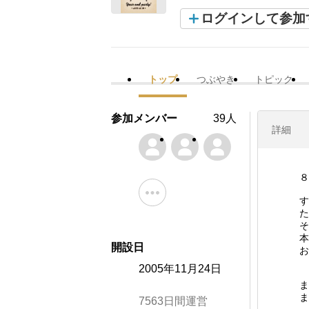
ログインして参加
トップ
つぶやき
トピック
参加メンバー
39人
詳細
８
す
た
そ
本
開設日
お
2005年11月24日
ま
ま
7563日間運営