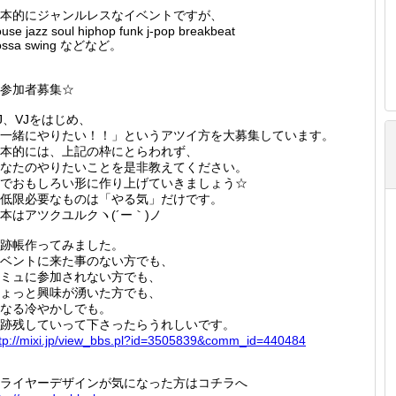
本的にジャンルレスなイベントですが、
use jazz soul hiphop funk j-pop breakbeat
ossa swing などなど。
参加者募集☆
J、VJをはじめ、
一緒にやりたい！！」というアツイ方を大募集しています。
本的には、上記の枠にとらわれず、
なたのやりたいことを是非教えてください。
でおもしろい形に作り上げていきましょう☆
低限必要なものは「やる気」だけです。
本はアツクユルクヽ(´ー｀)ノ
跡帳作ってみました。
ベントに来た事のない方でも、
ミュに参加されない方でも、
ょっと興味が湧いた方でも、
なる冷やかしでも。
跡残していって下さったらうれしいです。
tp://
mixi.jp
/view_b
bs.pl?i
d=35058
39&comm
_id=440
484
ライヤーデザインが気になった方はコチラへ