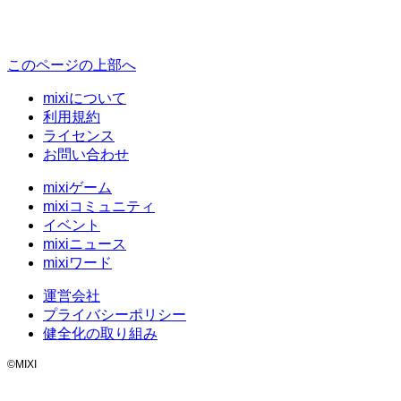
このページの上部へ
mixiについて
利用規約
ライセンス
お問い合わせ
mixiゲーム
mixiコミュニティ
イベント
mixiニュース
mixiワード
運営会社
プライバシーポリシー
健全化の取り組み
©MIXI