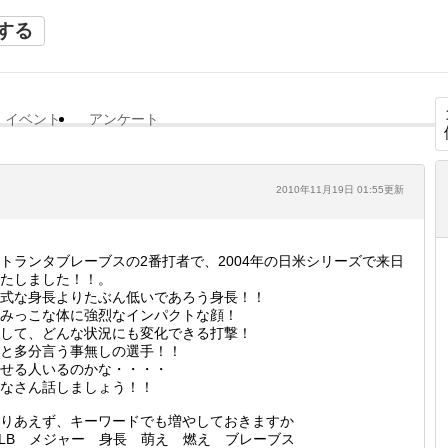
する
イベント
アンケート
2010年11月19日 01:55更新
トランタブレーブスの2番打者で、2004年の日米シリーズで来日
たしました！！。
式な身長よりたぶん低いであろう身長！！
みっこな体に強烈なインパクトな顔！
して、どんな状況にも変化できる打撃！
と多分言う事無しの選手！！
せる人いるのかな・・・・
なさん話しましょう！！
りあえず、キーワードでも増やしておきますか
LB メジャー 身長 萌え 燃え ブレーブス