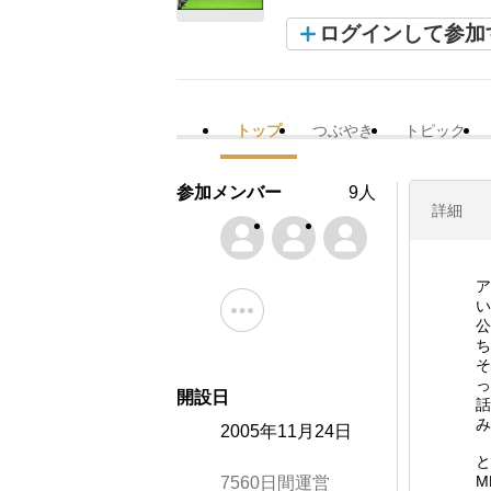
ログインして参加
トップ
つぶやき
トピック
参加メンバー
9人
詳細
ア
い
公
ち
そ
っ
開設日
話
み
2005年11月24日
と
M
7560日間運営