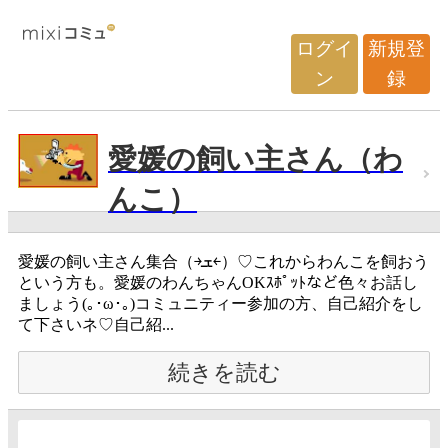
ログイ
新規登
ン
録
愛媛の飼い主さん（わ
んこ）
愛媛の飼い主さん集合（￫ܫ￩）♡これからわんこを飼おう
という方も。愛媛のわんちゃんOKｽﾎﾟｯﾄなど色々お話し
ましょう(｡･ω･｡)コミュニティー参加の方、自己紹介をし
て下さいネ♡自己紹...
続きを読む