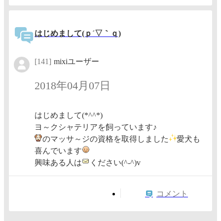
はじめまして(ｐ´▽｀ｑ)
[141]
mixiユーザー
2018年04月07日
はじめまして(*^^*)
ヨ～クシャテリアを飼っています♪
のマッサ～ジの資格を取得しました
愛犬も
喜んでいます
興味ある人は
ください(^-^)v
コメント