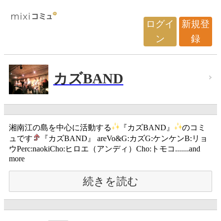
ログイ
新規登
ン
録
カズBAND
湘南江の島を中心に活動する
『カズBAND』
のコミ
ュです
『カズBAND』 areVo&G:カズG:ケンケンB:リョ
ウPerc:naokiCho:ヒロエ（アンディ）Cho:トモコ.......and
more
続きを読む