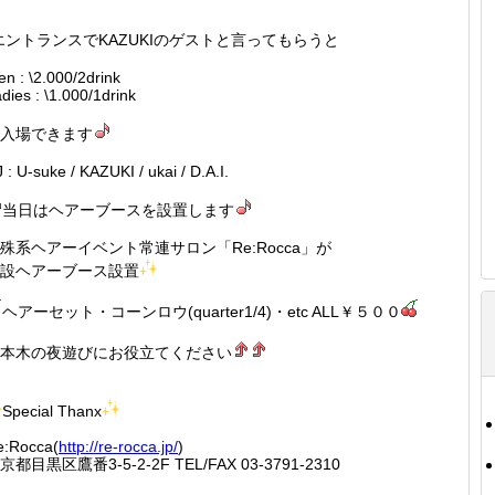
エントランスでKAZUKIのゲストと言ってもらうと
n : \2.000/2drink
adies : \1.000/1drink
入場できます
 : U-suke / KAZUKI / ukai / D.A.I.
当日はヘアーブースを設置します
殊系ヘアーイベント常連サロン「Re:Rocca」が
設ヘアーブース設置
ヘアーセット・コーンロウ(quarter1/4)・etc ALL￥５００
本木の夜遊びにお役立てください
Special Thanx
e:Rocca(
http://
re-rocc
a.jp/
)
京都目黒区鷹番3-5-2-2F TEL/FAX 03-3791-2310