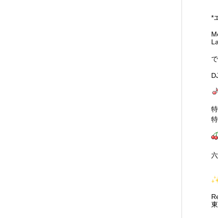
*
Me
L
で
DJ
特
特
六
R
東