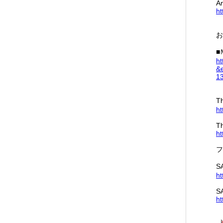
A
ht
お
■
ht
&
13
T
ht
T
ht
フ
S
ht
S
ht