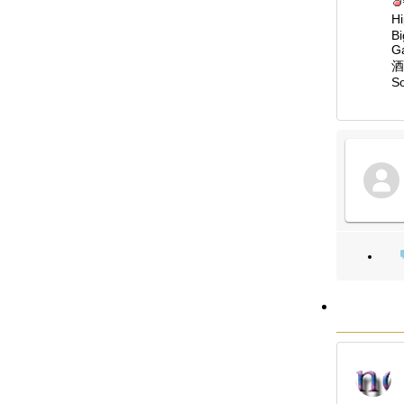
H
Bi
G
酒
So