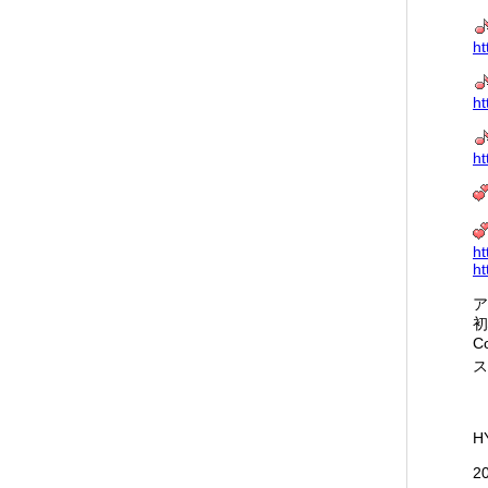
ht
ht
ht
ht
ht
ア
初
C
ス
H
2