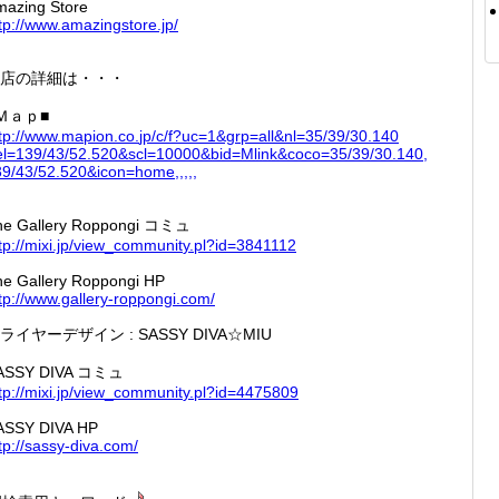
mazing Store
tp://
www.ama
zingsto
re.jp/
店の詳細は・・・
Ｍａｐ■
tp://
www.map
ion.co.
jp/c/f?
uc=1&gr
p=all&n
l=35/39
/30.140
el=139
/43/52.
520&scl
=10000&
bid=Mli
nk&coco
=35/39/
30.140,
9/43/
52.520&
icon=ho
me,,,,,
he Gallery Roppongi コミュ
tp://
mixi.jp
/view_c
ommunit
y.pl?id
=384111
2
he Gallery Roppongi HP
tp://
www.gal
lery-ro
ppongi.
com/
ライヤーデザイン : SASSY DIVA☆MIU
ASSY DIVA コミュ
tp://
mixi.jp
/view_c
ommunit
y.pl?id
=447580
9
ASSY DIVA HP
tp://
sassy-d
iva.com
/