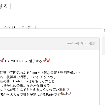
する
イベント
アンケート
2016年10月5日 03:29更新
HYPNOTIZE ＝ 魅了する
洒落で雰囲気のあるFloorと上質な音響＆照明設備の中
谷・横浜等で活動しているDJがPlayし
新の曲・Club Tuneはもちろんのこと
し懐かしめの曲からSlowな曲まで
なさんが楽しんでもらえるような幅広い選曲で
者から大人まで誰もが楽しめるPartyです