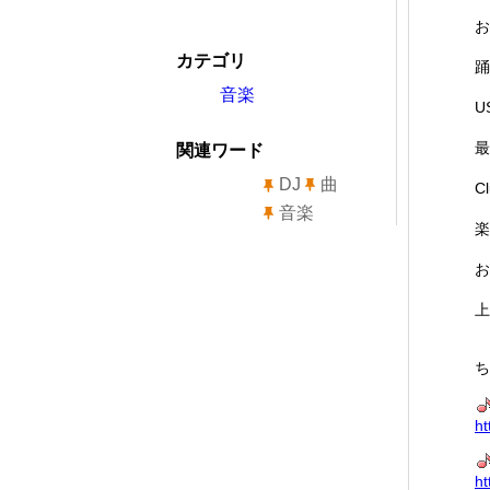
お
カテゴリ
踊
音楽
U
最
関連ワード
DJ
曲
C
音楽
楽
お
上
ち
ht
ht