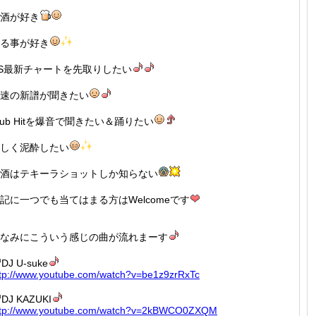
酒が好き
る事が好き
S最新チャートを先取りしたい
速の新譜が聞きたい
lub Hitを爆音で聞きたい＆踊りたい
しく泥酔したい
酒はテキーラショットしか知らない
記に一つでも当てはまる方はWelcomeです
なみにこういう感じの曲が流れまーす
DJ U-suke
tp://
www.you
tube.co
m/watch
?v=be1z
9zrRxTc
DJ KAZUKI
tp://
www.you
tube.co
m/watch
?v=2kBW
CO0ZXQM