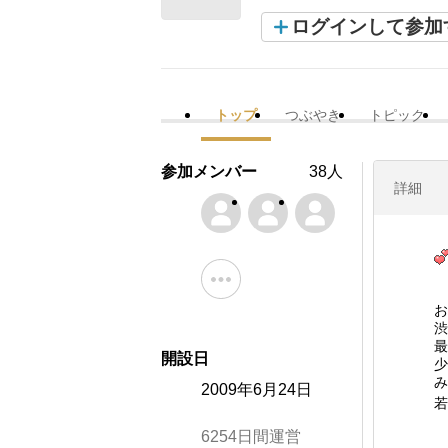
ログインして参加
トップ
つぶやき
トピック
参加メンバー
38人
詳細
お
渋
最
開設日
少
み
2009年6月24日
若
6254日間運営