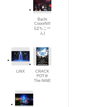
Bachi
CooorN!!!
(ばちこー
ん)
LiNX
CRACK
POT＠
The NiNE