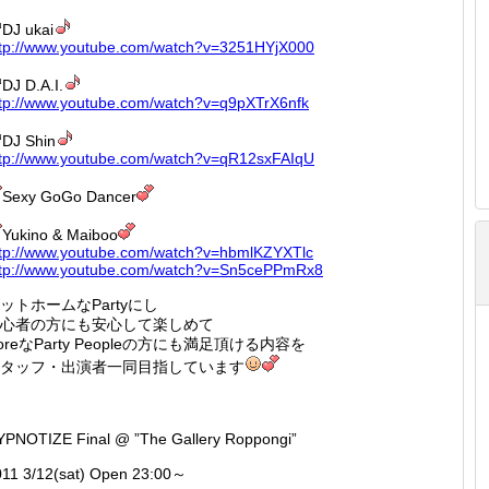
DJ ukai
tp://
www.you
tube.co
m/watch
?v=3251
HYjX000
DJ D.A.I.
tp://
www.you
tube.co
m/watch
?v=q9pX
TrX6nfk
DJ Shin
tp://
www.you
tube.co
m/watch
?v=qR12
sxFAIqU
Sexy GoGo Dancer
Yukino & Maiboo
tp://
www.you
tube.co
m/watch
?v=hbml
KZYXTlc
tp://
www.you
tube.co
m/watch
?v=Sn5c
ePPmRx8
ットホームなPartyにし
心者の方にも安心して楽しめて
oreなParty Peopleの方にも満足頂ける内容を
タッフ・出演者一同目指しています
YPNOTIZE Final @ ”The Gallery Roppongi”
011 3/12(sat) Open 23:00～