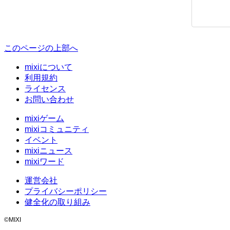
このページの上部へ
mixiについて
利用規約
ライセンス
お問い合わせ
mixiゲーム
mixiコミュニティ
イベント
mixiニュース
mixiワード
運営会社
プライバシーポリシー
健全化の取り組み
©MIXI