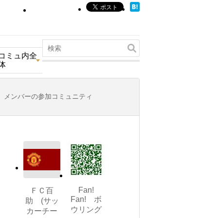
コミュ内全
体
メンバーの参加コミュニティ
Fan!
ＦＣ百
Fan! ボ
助 (サッ
ウリング
カーチー