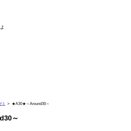
るよ
ゼミ
★A30★～Around30～
d30～