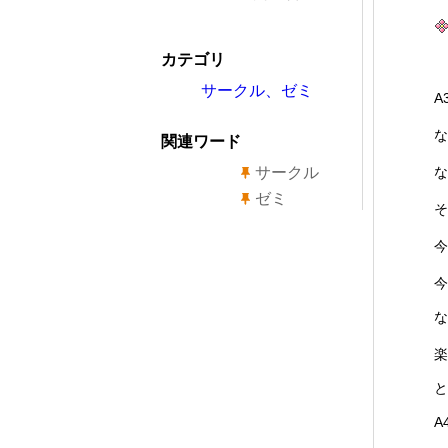
カテゴリ
サークル、ゼミ
A
な
関連ワード
サークル
な
ゼミ
そ
今
今
な
楽
と
A