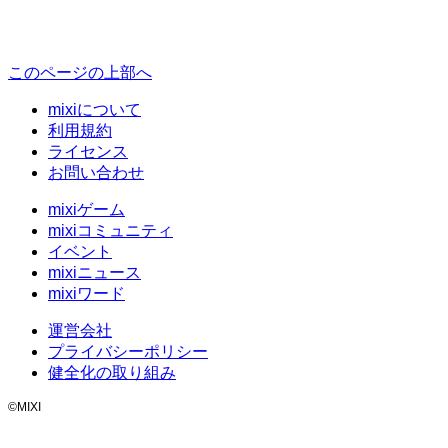
このページの上部へ
mixiについて
利用規約
ライセンス
お問い合わせ
mixiゲーム
mixiコミュニティ
イベント
mixiニュース
mixiワード
運営会社
プライバシーポリシー
健全化の取り組み
©MIXI