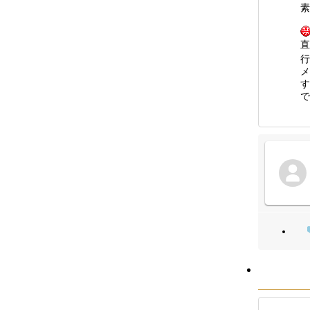
素
直
行
メ
す
で