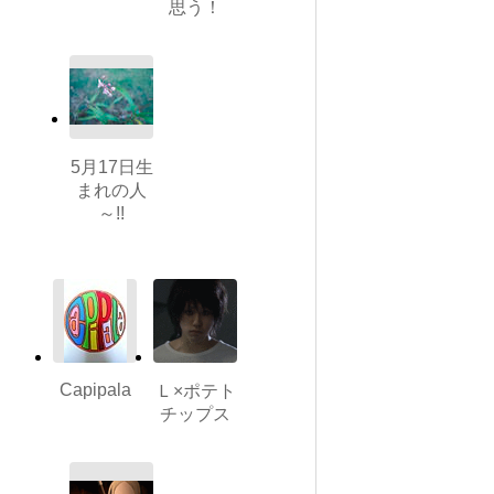
思う！
5月17日生
まれの人
～!!
Capipala
Ｌ×ポテト
チップス