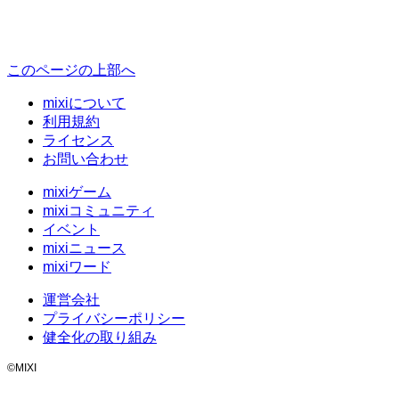
このページの上部へ
mixiについて
利用規約
ライセンス
お問い合わせ
mixiゲーム
mixiコミュニティ
イベント
mixiニュース
mixiワード
運営会社
プライバシーポリシー
健全化の取り組み
©MIXI