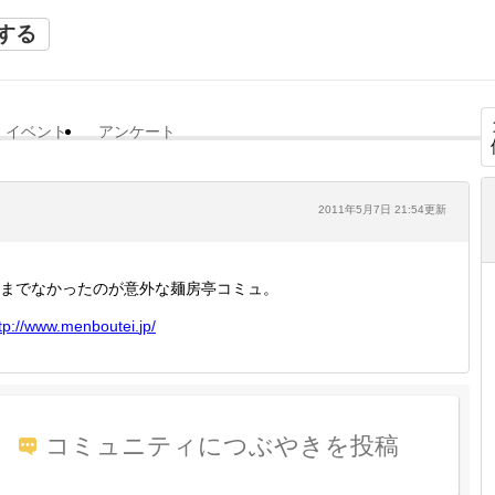
する
イベント
アンケート
2011年5月7日 21:54更新
までなかったのが意外な麺房亭コミュ。
tp://
www.men
boutei.
jp/
コミュニティにつぶやきを投稿