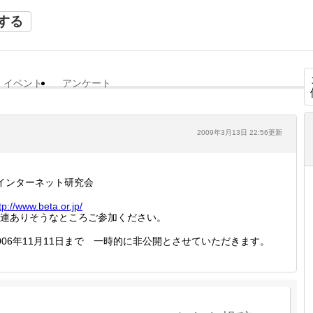
する
イベント
アンケート
2009年3月13日 22:56更新
インターネット研究会
tp://
www.bet
a.or.jp
/
連ありそうなところご参加ください。
006年11月11日まで 一時的に非公開とさせていただきます。