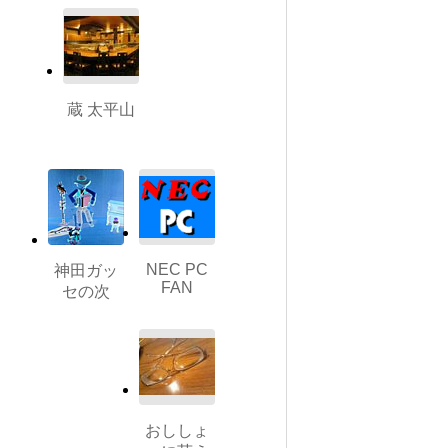
蔵 太平山
NEC PC
神田ガッ
FAN
セの次
おししょ