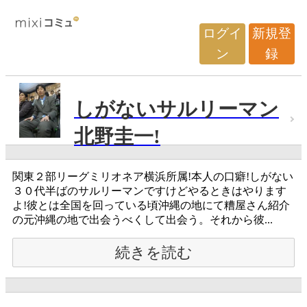
ログイ
新規登
ン
録
しがないサルリーマン
北野圭一!
関東２部リーグミリオネア横浜所属!本人の口癖!しがない
３０代半ばのサルリーマンですけどやるときはやります
よ!彼とは全国を回っている頃沖縄の地にて糟屋さん紹介
の元沖縄の地で出会うべくして出会う。それから彼...
続きを読む