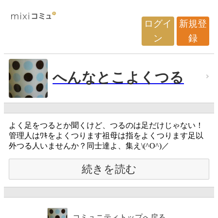
ログイ
新規登
ン
録
へんなとこよくつる
よく足をつるとか聞くけど、つるのは足だけじゃない！
管理人はﾜｷをよくつります祖母は指をよくつります足以
外つる人いませんか？同士達よ、集え\(^O^)／
続きを読む
コミュニティトップへ戻る