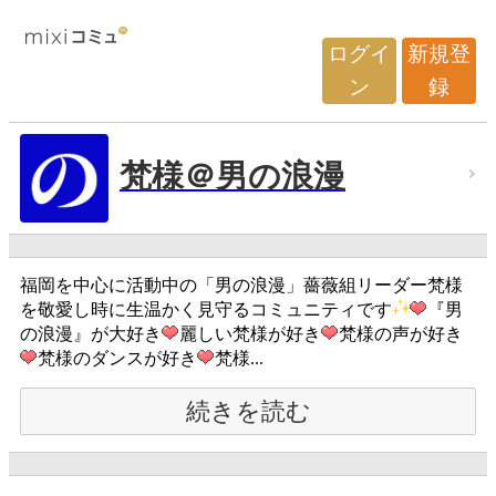
ログイ
新規登
ン
録
梵様＠男の浪漫
福岡を中心に活動中の「男の浪漫」薔薇組リーダー梵様
を敬愛し時に生温かく見守るコミュニティです
『男
の浪漫』が大好き
麗しい梵様が好き
梵様の声が好き
梵様のダンスが好き
梵様...
続きを読む