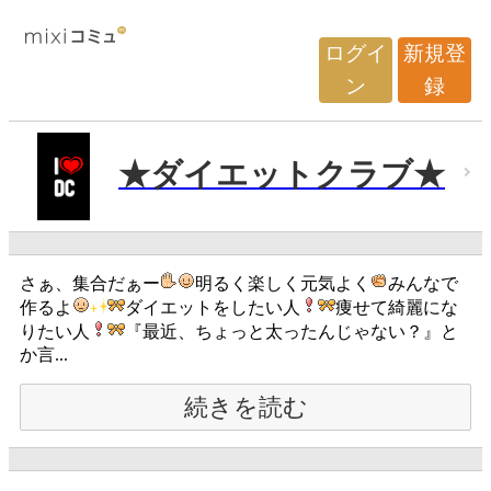
ログイ
新規登
ン
録
★ダイエットクラブ★
さぁ、集合だぁー
明るく楽しく元気よく
みんなで
作るよ
ダイエットをしたい人
痩せて綺麗にな
りたい人
『最近、ちょっと太ったんじゃない？』と
か言...
続きを読む