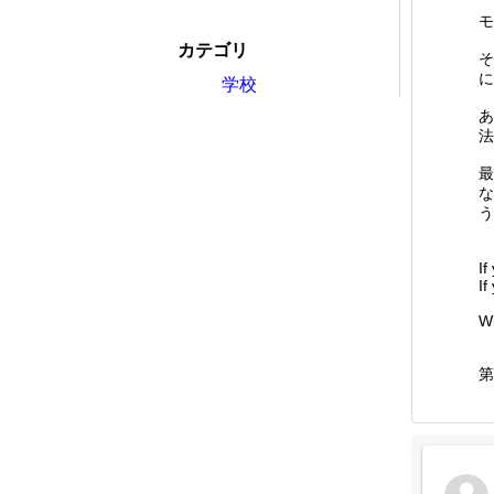
モ
カテゴリ
そ
に
学校
あ
法
最
な
う!
If
If
Wi
第