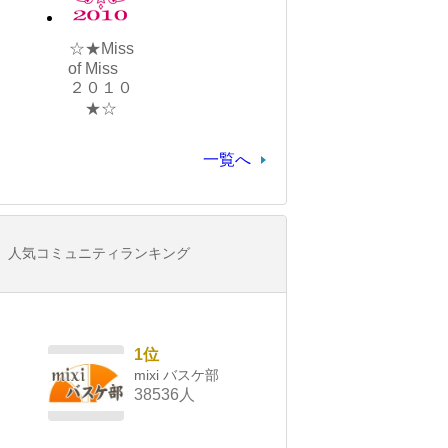
☆★Miss
of Miss
２０１０
★☆
一覧へ
人気コミュニティランキング
1位
mixi バスケ部
38536人