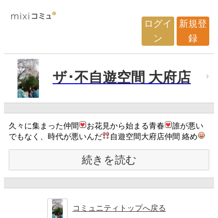
ログイ
新規登
ン
録
ザ･不自遊空間 大府店
久々に集まった仲間
お花見から始まる青春
誰が悪い
でもなく、時代が悪いんだ
自遊空間大府店仲間 絡め
続きを読む
コミュニティトップへ戻る