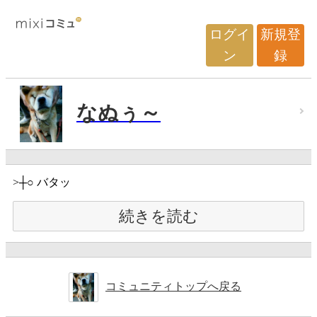
ログイ
新規登
ン
録
なぬぅ～
>┼○ バタッ
続きを読む
コミュニティトップへ戻る