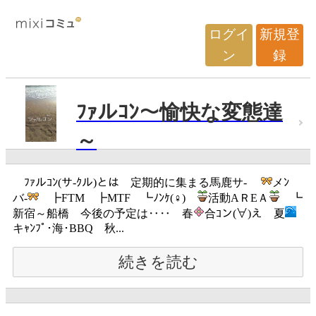
ログイ
新規登
ン
録
ﾌｧルｺﾝ～愉快な変態達
～
ﾌｧルｺﾝ(サ-ｸル)とは 定期的に集まる馬鹿サ-
メﾝ
バ-
┣FTM ┣MTF ┗ﾉﾝｹ(♀)
活動AＲEＡ
┗
新宿～船橋 今後の予定は‥‥ 春
合ｺン(∀)え 夏
キｬﾝﾌﾟ･海･BBQ 秋...
続きを読む