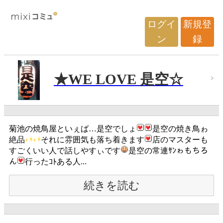
ログイ
新規登
ン
録
★WE LOVE 是空☆
菊池の焼鳥屋といぇば…是空でしょ
是空の焼き鳥ゎ
絶品
それに雰囲気も落ち着きます
店のマスターも
すごくいい人で話しやすぃです
是空の常連ｻﾝゎもちろ
ん
行ったｺﾄある人...
続きを読む