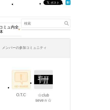
コミュ内全
体
メンバーの参加コミュニティ
O.T.C
☆club
seveｎ☆