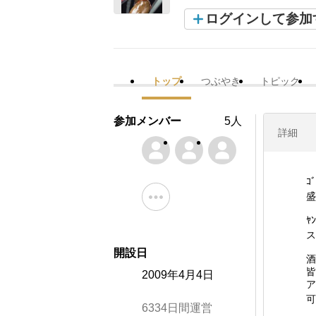
ログインして参加
トップ
つぶやき
トピック
参加メンバー
5人
詳細
ｺ
盛
ﾔ
ス
開設日
酒
皆
2009年4月4日
ア
可
6334日間運営