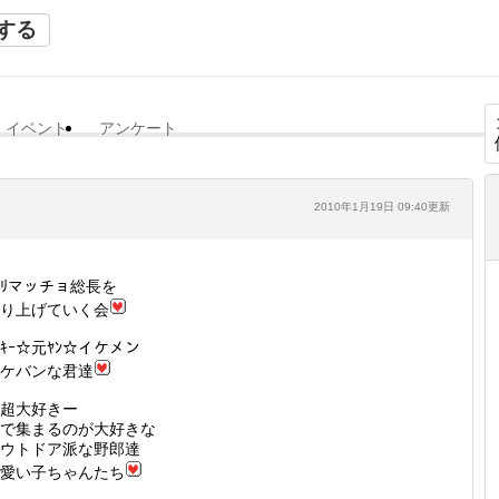
する
イベント
アンケート
2010年1月19日 09:40更新
ﾞﾘマッチョ総長を
り上げていく会
ﾝｷｰ☆元ﾔﾝ☆イケメン
ケバンな君達
超大好きー
で集まるのが大好きな
ウトドア派な野郎達
愛い子ちゃんたち