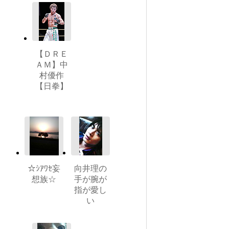
【ＤＲＥ
ＡＭ】中
村優作
【日拳】
☆ｼｱﾜｾ妄
向井理の
想族☆
手が腕が
指が愛し
い