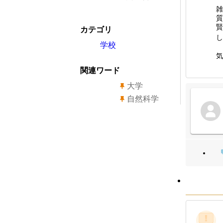
雑
質
賢
カテゴリ
し
学校
気
関連ワード
大学
自然科学